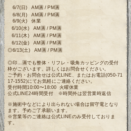
6
/7
(日
)
AM🈵 / PM🈵
6/8
(月
)
AM🈵 / PM🈵
6
/9
(
火) 休業
6/10
(水)
AM🈵 / PM🈵
6/11
(木)
AM🈵 / PM🈵
6/12
(
金)
AM🈵 / PM🈵
◎6/13(土)
AM🈵
/ PM🈵
◎印…🈵でも整体・リフレ・吸角カッピングの受付
枠がございます。詳しくは
お問合せください。
ご予約・お問合せは公式LINE、またはお電話(050-71
17-1552)にてお気軽にご連絡ください。
受付時間10:00〜18:00 火曜休業
公式LINE24時間受付 ※
時間外は翌営業時返信
※施術中などにより出られない場合は留守電となり
ます。予めご了承願います。
※営業等のご連絡は公式LINEのみ受付しておりま
す。