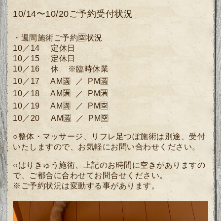
10/14〜10/20ご予約受付状況
・週間施術ご予約🈳状況
10／14 定休日
10／15 定休日
10／16 休 ※臨時休業
10／17 AM🈵 ／ PM🈵
10／18 AM🈵 ／ PM🈵
10／19 AM🈵 ／ PM🈳
10／20
AM🈵 ／ PM🈳
○整体・マッサージ、リフレ足つぼ施術は別途、受付
いたしますので、お気軽にお問い合わせください。
○はりきゅう施術、上記のお時間に空きがありますの
で、ご都合に合わせてお問合せください。
※ご予約状況は変動する事があります。