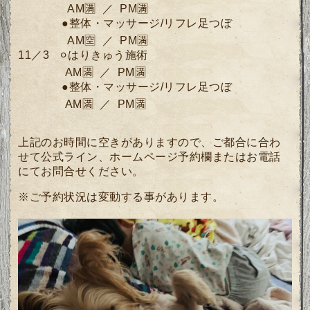
AM🈵 ／ PM🈵
●整体・マッサージ/リフレ足つぼ
AM🈳 ／ PM🈵
11／3 ⚪︎
はりきゅう施術
AM🈵 ／ PM🈵
●整体・マッサージ/リフレ足つぼ
AM🈵 ／ PM🈵
上記のお時間に空きがありますので、ご都合に合わ
せて公式ライン、ホームページ予約欄またはお電話
にてお問合せください。
※ご予約状況は変動する事があります。