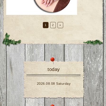
1
2
»
today
2026.08.08 Saturday