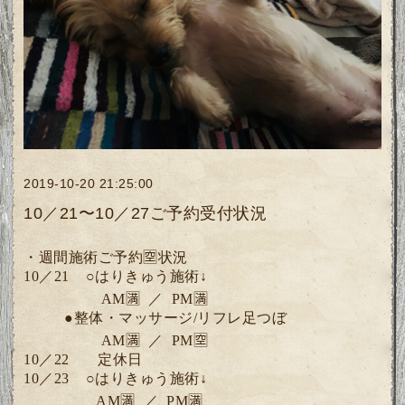
2019-10-20 21:25:00
10／21〜10／27ご予約受付状況
・週間施術ご予約🈳状況
10／21
○
はりきゅう施術↓
AM🈵 ／ PM🈵
●
整体・マッサージ/リフレ足つぼ
AM🈵 ／ PM🈳
10／22 定休日
10／23
○
はりきゅう施術↓
AM🈵 ／ PM🈵