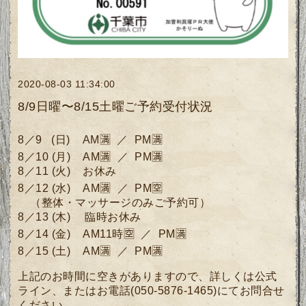
2020-08-03 11:34:00
8/9日曜〜8/15土曜ご予約受付状況
8／9
(日)
AM🈵 ／ PM🈵
8／10
(月)
AM🈵 ／ PM🈵
8／11 (火) お休み
8／12 (水)
AM🈵 ／ PM🈳
（整体・マッサージのみご予約可）
8／13
(木)
臨時お休み
8／14 (金)
AM11時🈳
／ PM🈵
8／15
(土)
AM🈵 ／ PM🈵
上記のお時間に空きがありますので、詳しくは公式
ライン、またはお電話(050-5876-1465)にてお問合せ
ください。