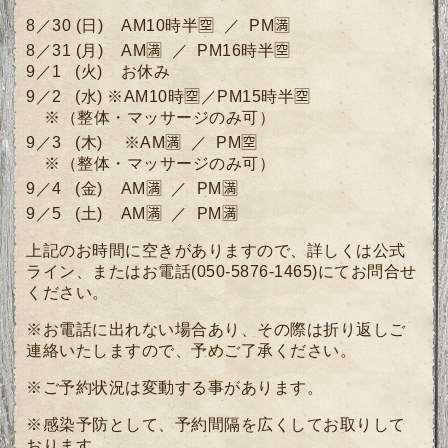
8／30
(日)
AM10時半🈳 ／ PM🈵
8／31
(月)
AM🈵 ／ PM16時半🈳
9／1 (火) お休み
9／2
(
水) ※
AM10時🈳／PM15時半🈳
※（整体・マッサージのみ可）
9／3
(木)
※
AM🈵 ／ PM🈳
※（整体・マッサージのみ可）
9／4
(
金)
AM🈵
／ PM🈵
9／5
(土)
AM🈵 ／ PM🈵
上記のお時間に空きがありますので、詳しくは公式
ライン、またはお電話(050-5876-1465)にてお問合せ
ください。
※お電話に出れない場合あり、その際は折り返しご
連絡いたしますので、予めご了承ください。
※ご予約状況は変動する事があります。
※感染予防として、予約間隔を広くしてお取りして
おります。