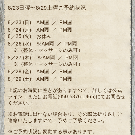
8/23日曜〜8/29土曜ご予約状況
8／23
(日)
AM🈵 ／ PM🈵
8／24
(月)
AM🈵 ／ PM🈵
8／25 (火) お休み
8／26 (水) ※
AM🈵 ／ PM🈵
※（整体・マッサージのみ可）
8／27
(木)
※
AM🈵 ／ PM🈳
※（整体・マッサージのみ可）
8／28 (金)
AM🈵
／ PM🈵
8／29
(土)
AM🈵 ／ PM🈵
上記のお時間に空きがありますので、詳しくは公式
ライン、またはお電話(050-5876-1465)にてお問合せ
ください。
※お電話に出れない場合あり、その際は折り返しご
連絡いたしますので、予めご了承ください。
※ご予約状況は変動する事があります。