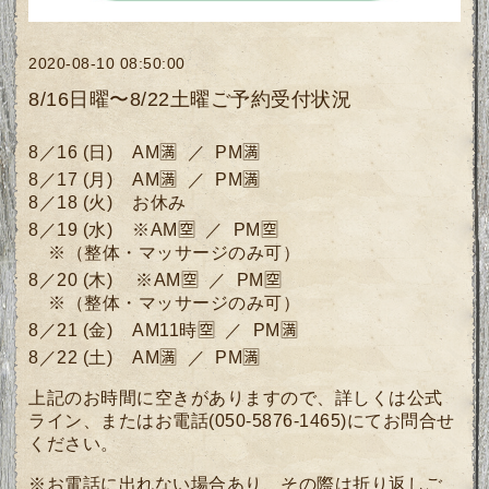
2020-08-10 08:50:00
8/16日曜〜8/22土曜ご予約受付状況
8／16
(日)
AM🈵 ／ PM🈵
8／17
(月)
AM🈵 ／ PM🈵
8／18 (火) お休み
8／19 (水) ※
AM🈳 ／ PM🈳
※（整体・マッサージのみ可）
8／20
(木)
※
AM🈳 ／ PM🈳
※（整体・マッサージのみ可）
8／21 (金)
AM11時🈳
／ PM🈵
8／22
(土)
AM🈵 ／ PM🈵
上記のお時間に空きがありますので、詳しくは公式
ライン、またはお電話(050-5876-1465)にてお問合せ
ください。
※お電話に出れない場合あり、その際は折り返しご