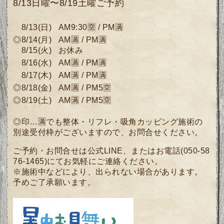
8/13日曜〜8/19土曜ご予約
8/13
(
日)
AM9:30🈳 / PM🈵
◎8/14
(月
)
AM🈵 / PM🈵
8/15(火) お休み
8/16(水)
AM🈵 / PM🈵
8/17(木)
AM🈵 / PM🈵
◎8/18
(金)
AM🈵 / PM5🈳
◎8/19(土)
AM🈵 / PM5🈳
◎印…🈵でも整体・リフレ・吸角カッピング施術の
別途受付枠がございますので、
お問合せください。
ご予約・お問合せは公式LINE、またはお電話(050-58
76-1465)にてお気軽にご連絡ください。
※施術中などにより、出られない場合があります。
予めご了承願います。