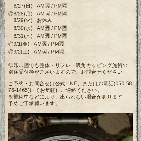
8/27
(
日)
AM🈵 / PM🈵
◎8/28
(月
)
AM🈵 / PM🈵
8/29(火) お休み
8/30(水)
AM🈵 / PM🈵
8/31(木)
AM🈵 / PM🈵
◎9/1
(金)
AM🈵 / PM🈵
◎9/2(土)
AM🈵 / PM🈵
◎印…🈵でも整体・リフレ・吸角カッピング施術の
別途受付枠がございますので、
お問合せください。
ご予約・お問合せは公式LINE、またはお電話(050-58
76-1465)にてお気軽にご連絡ください。
※施術中などにより、出られない場合があります。
予めご了承願います。