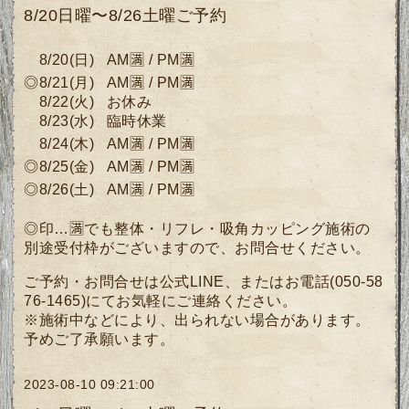
8/20日曜〜8/26土曜ご予約
8/20
(
日)
AM🈵 / PM🈵
◎8/21
(月
)
AM🈵 / PM🈵
8/22(火) お休み
8/23(水)
臨時休業
8/24(木)
AM🈵 / PM🈵
◎8/25
(金)
AM🈵 / PM🈵
◎8/26(土)
AM🈵 / PM🈵
◎印…🈵でも整体・リフレ・吸角カッピング施術の
別途受付枠がございますので、
お問合せください。
ご予約・お問合せは公式LINE、またはお電話(050-58
76-1465)にてお気軽にご連絡ください。
※施術中などにより、出られない場合があります。
予めご了承願います。
2023-08-10 09:21:00