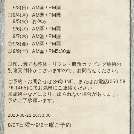
9/3
(
日)
AM🈵 / PM🈵
◎9/4
(月
)
AM🈵 / PM🈵
9/5(火) お休み
9/6(水)
AM🈵 / PM🈵
9/7(木)
AM🈵 / PM🈵
◎9/8
(金)
AM🈵 / PM🈵
◎9/9(土)
AM🈳 / PM5:30🈳
◎印…🈵でも整体・リフレ・吸角カッピング施術の
別途受付枠がございますので、
お問合せください。
ご予約・お問合せは公式LINE、またはお電話(050-58
76-1465)にてお気軽にご連絡ください。
※施術中などにより、出られない場合があります。
予めご了承願います。
2023-08-22 20:33:00
8/27日曜〜9/2土曜ご予約