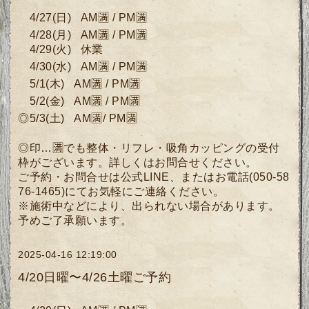
4
/27
(日
)
AM🈵 / PM🈵
4/28
(月
)
AM🈵 / PM🈵
4
/29
(
火) 休業
4
/30(水)
AM🈵 / PM
🈵
5/1
(木)
AM🈵 / PM🈵
5/2
(
金)
AM🈵 / PM🈵
◎5/3(土)
AM🈵
/ PM🈵
◎印…🈵でも整体・リフレ・吸角カッピングの受付
枠がございます。詳しくは
お問合せください。
ご予約・お問合せは公式LINE、またはお電話(050-58
76-1465)にてお気軽にご連絡ください。
※施術中などにより、出られない場合があります。
予めご了承願います。
2025-04-16 12:19:00
4/20日曜〜4/26土曜ご予約