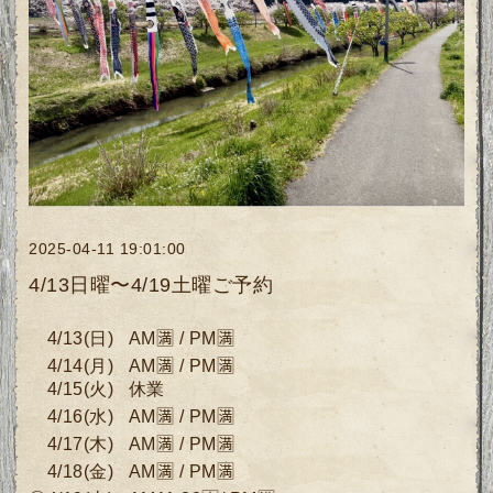
2025-04-11 19:01:00
4/13日曜〜4/19土曜ご予約
4
/13
(日
)
AM🈵 / PM🈵
4/14
(月
)
AM🈵 / PM🈵
4
/15
(
火) 休業
4
/16(水)
AM🈵 / PM🈵
4/17
(木)
AM🈵 / PM🈵
4/18
(
金)
AM🈵 / PM🈵