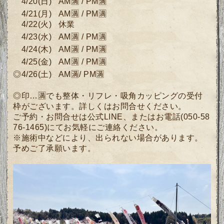
4
/20
(日
)
AM🈵 / PM🈵
4/21
(月
)
AM🈵 / PM🈵
4
/22
(
火) 休業
4
/23(水)
AM🈵 / PM🈵
4/24
(木)
AM🈵 / PM🈵
4/25
(
金)
AM🈵 / PM🈵
◎4/26(土)
AM🈵
/ PM🈵
◎印…🈵でも整体・リフレ・吸角カッピングの受付
枠がございます。詳しくは
お問合せください。
ご予約・お問合せは公式LINE、またはお電話(050-58
76-1465)にてお気軽にご連絡ください。
※施術中などにより、出られない場合があります。
予めご了承願います。