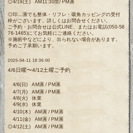
◎4/19(土)
AM11:30🈳
/ PM🈵
◎印…🈵でも整体・リフレ・吸角カッピングの受付
枠がございます。詳しくは
お問合せください。
ご予約・お問合せは公式LINE、またはお電話(050-58
76-1465)にてお気軽にご連絡ください。
※施術中などにより、出られない場合があります。
予めご了承願います。
2025-04-11 18:36:00
4/6日曜〜4/12土曜ご予約
4
/6
(日
)
AM🈵 / PM🈵
4/7
(月
)
AM🈵 / PM🈵
4
/8
(
火) 休業
4
/9(水) 休業
4/10
(木)
AM🈵 / PM🈵
4/11
(
金)
AM🈵 / PM🈵
◎4/12(土)
AM🈵 / PM🈵