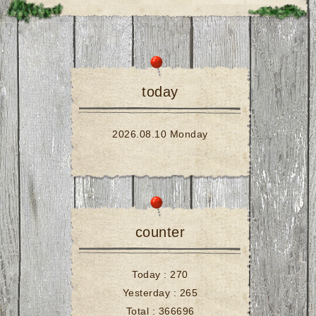
today
2026.08.10 Monday
counter
Today :
270
Yesterday :
265
Total :
366696