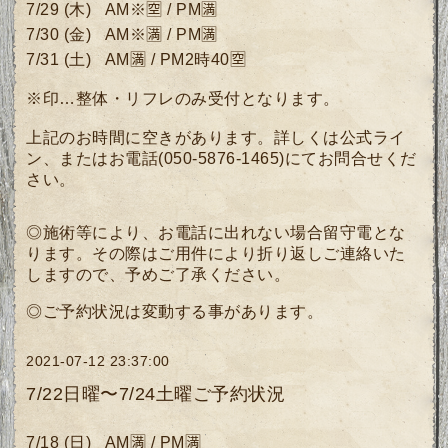
7/29 (木)
AM※🈳
/ P
M🈵
7/30 (金)
AM※🈵
/ P
M🈵
7/31 (土) AM🈵 / PM2時40🈳
※印…整体・リフレのみ受付となります。
上記のお時間に空きがあります。詳しくは公式ライ
ン、またはお電話(050-5876-1465)にてお問合せくだ
さい。
◎施術等により、お電話に出れない場合留守電とな
ります。その際はご用件により折り返しご連絡いた
しますので、予めご了承ください。
◎ご予約状況は変動する事があります。
2021-07-12 23:37:00
7/22日曜〜7/24土曜ご予約状況
7/18
(日)
AM🈵 / PM🈵