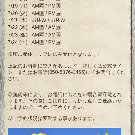
7/19
(月
)
AM🈵 /
PM🈵
7/20 (火)
AM🈵 /
PM🈵
7/21 (水) お休み
/ お休み
7/22 (木)
AM🈵
/
AM🈵
7/23 (金)
AM🈵
/
AM🈵
7/24 (土) AM🈵 / PM🈵
※印…整体・リフレのみ受付となります。
上記のお時間に空きがあります。詳しくは公式ライ
ン、またはお電話(050-5876-1465)にてお問合せくだ
さい。
◎施術等により、お電話に出れない場合留守電とな
ります。その際はご用件により折り返しご連絡いた
しますので、予めご了承ください。
◎ご予約状況は変動する事があります。