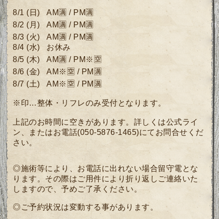
8/1
(日)
AM🈵 / PM🈵
8/2
(月
)
AM🈵 /
PM🈵
8/3 (火)
AM🈵 /
PM🈵
8/4 (水)
お休み
8/5 (木)
AM🈵
/ P
M※🈳
8/6 (金)
AM※🈳
/ P
M🈵
8/7 (土) AM※🈳 / PM🈵
※印…整体・リフレのみ受付となります。
上記のお時間に空きがあります。詳しくは公式ライ
ン、またはお電話(050-5876-1465)にてお問合せくだ
さい。
◎施術等により、お電話に出れない場合留守電とな
ります。その際はご用件により折り返しご連絡いた
しますので、予めご了承ください。
◎ご予約状況は変動する事があります。