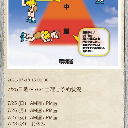
2021-07-18 15:01:00
7/25日曜〜7/31土曜ご予約状況
7/25
(日)
AM🈵 / PM🈵
7/26
(月
)
AM🈵 /
PM🈵
7/27 (火)
AM🈵 /
PM🈵
7/28 (水)
お休み