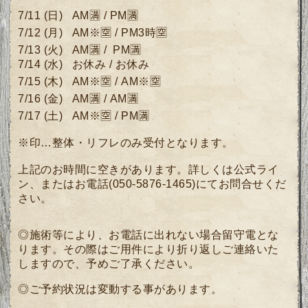
7/11
(日)
AM🈵 / PM🈵
7/12
(月
)
AM※🈳 /
PM3時🈳
7/13 (火)
AM🈵 /
PM🈵
7/14 (水) お休み
/ お休み
7/15 (木)
AM※🈳
/
AM※🈳
7/16 (金)
AM🈵
/
AM🈵
7/17 (土) AM※🈳 / PM🈵
※印…整体・リフレのみ受付となります。
上記のお時間に空きがあります。詳しくは公式ライ
ン、またはお電話(050-5876-1465)にてお問合せくだ
さい。
◎施術等により、お電話に出れない場合留守電とな
ります。その際はご用件により折り返しご連絡いた
しますので、予めご了承ください。
◎ご予約状況は変動する事があります。