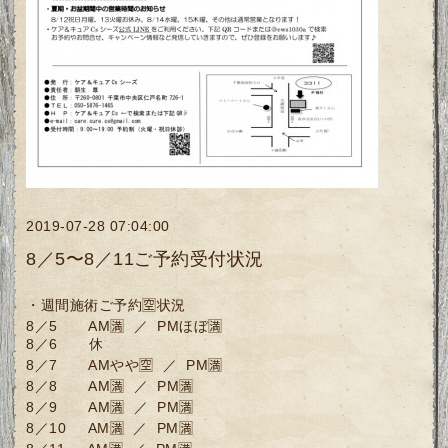
2019-07-28 07:04:00
8／5〜8／11ご予約受付状況
・週間施術ご予約🈳状況
8／5 AM🈵 ／ PMほぼ🈵
8／6 休
8／7 AMやや🈳 ／ PM🈵
8／8 AM🈵 ／ PM🈵
8／9 AM🈵 ／ PM🈵
8／10 AM🈵 ／ PM🈵