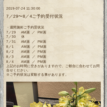
2019-07-24 11:30:00
7／29〜8／4ご予約受付状況
・週間施術ご予約🈳状況
7／29 AM🈵 ／ PM🈵
7／30 休
7／31 AM🈵 ／ PM🈵
8／1 AM🈵 ／ PM🈵
8／2 AM🈵 ／ PM🈵
8／3 AM🈵 ／ PM🈵
8／4 AM🈵 ／ PM🈵
上記のお時間に空きがありますので、ご都合に合わせてお問
合せください。
※ご予約状況は変動する事があります。