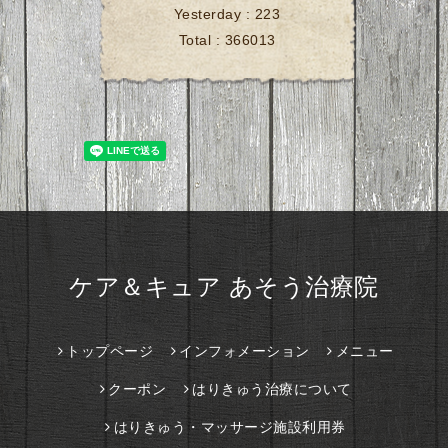
Yesterday :
223
Total :
366013
ケア＆キュア あそう治療院
トップページ
インフォメーション
メニュー
クーポン
はりきゅう治療について
はりきゅう・マッサージ施設利用券