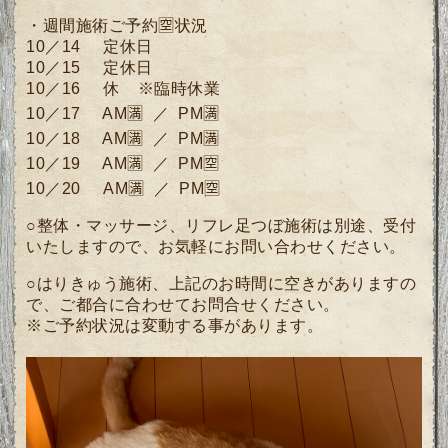
・週間施術ご予約🈳状況
10／14 定休日
10／15 定休日
10／16 休 ※臨時休業
10／17 AM🈵 ／ PM🈵
10／18 AM🈵 ／ PM🈵
10／19 AM🈵 ／ PM🈳
10／20
AM🈵 ／ PM🈳
○整体・マッサージ、リフレ足つぼ施術は別途、受付
いたしますので、お気軽にお問い合わせください。
○はりきゅう施術、上記のお時間に空きがありますの
で、ご都合に合わせてお問合せください。
※ご予約状況は変動する事があります。