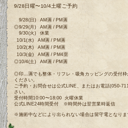
9/28日曜〜10/4土曜ご予約
9
/28
(日
)
AM🈵 / PM🈵
◎9/29
(月
)
AM🈵 / PM🈵
9
/30
(
火) 休業
10
/1(水)
AM🈵 / PM🈵
10/2
(木)
AM🈵 / PM🈵
10/3
(
金)
AM🈵 / PM4🈳
◎10/4(土)
AM🈵 / PM🈵
◎印…🈵でも整体・リフレ・吸角カッピングの受付
ください。
ご予約・お問合せは公式LINE、またはお電話(050-71
さい。
受付時間10:00〜18:00 火曜休業
公式LINE24時間受付 ※
時間外は翌営業時返信
※施術中などにより出られない場合は留守電となりま