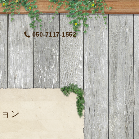
050-7117-1552
ション