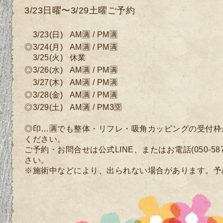
3/23日曜〜3/29土曜ご予約
3
/23
(日
)
AM🈵 / PM🈵
◎3/24
(月
)
AM🈵 / PM🈵
3
/25
(
火) 休業
◎3
/26(水)
AM🈵 / PM🈵
3/27
(木)
AM🈵 / PM🈵
◎3/28
(
金)
AM🈵 / PM🈵
◎3/29(土)
AM🈵 / PM3🈳
◎印…🈵でも整体・リフレ・吸角カッピングの受付
ください。
ご予約・お問合せは公式LINE、またはお電話(050-58
さい。
※施術中などにより、出られない場合があります。予