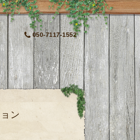
050-7117-1552
ション