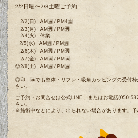
2/2日曜〜2/8土曜ご予約
2
/2
(日
)
AM🈵 / PM4🈳
2/3
(月
)
AM🈵 / PM🈵
2
/4
(
火) 休業
2
/5(水)
AM🈵 / PM🈵
2/6
(木)
AM🈵 / PM🈵
2/7
(
金)
AM🈵 / PM🈵
◎2/8(土)
AM🈵 / PM🈵
◎印…🈵でも整体・リフレ・吸角カッピングの受付
さい。
ご予約・お問合せは公式LINE、またはお電話(050-58
さい。
※施術中などにより、出られない場合があります。予