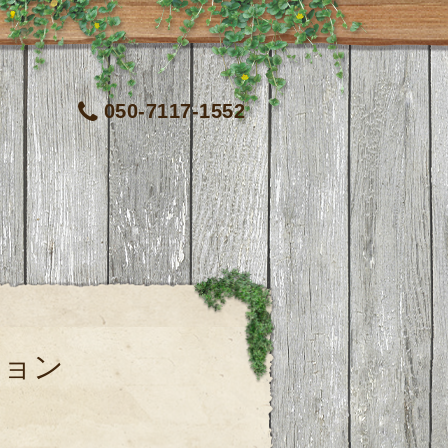
050-7117-1552
ション