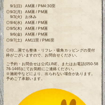
9/1
(日
)
AM🈵 / PM4:30🈳
◎9/2
(月
)
AM🈵 / PM🈵
9/3
(
火) お休み
◎9
/4(水)
AM🈵 / PM🈵
◎9/5
(木)
AM🈵 / PM🈵
9/6
(金)
AM🈵 / PM🈵
◎9/7(土)
AM11🈳 / PM6🈳
◎印…🈵でも整体・リフレ・吸角カッピングの受付
枠がございますので、
お問合せください。
ご予約・お問合せは公式LINE、またはお電話(050-58
76-1465)にてお気軽にご連絡ください。
※施術中などにより、出られない場合があります。
予めご了承願います。