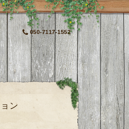
050-7117-1552
ション