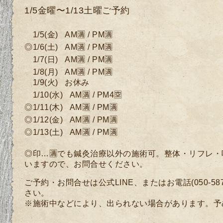
1/5金曜〜1/13土曜ご予約
1/5
(金
)
AM🈵 / PM🈵
◎1/6
(土
)
AM🈵 / PM🈵
1/7
(
日)
AM🈵 / PM🈵
1/8
(月
)
AM🈵 / PM🈵
1/9(火) お休み
1/10(水)
AM🈵 / PM4🈳
◎1/11(木)
AM🈵 / PM🈵
◎1/12
(金)
AM🈵 / PM🈵
◎1/13(土)
AM🈵 / PM🈵
◎印…🈵でも鍼灸治療以外の施術可。整体・リフレ
いますので、
お問合せください。
ご予約・お問合せは公式LINE、またはお電話(050-58
さい。
※施術中などにより、出られない場合があります。予