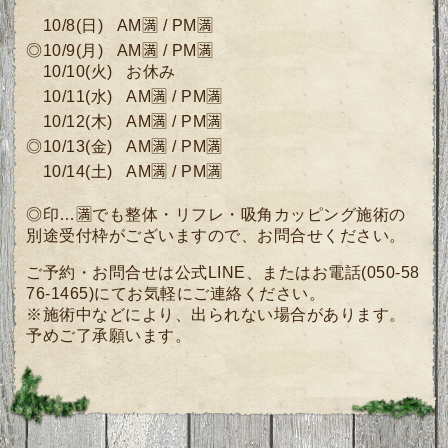
10/8
(
日)
AM🈵 / PM🈵
◎10/9
(月
)
AM🈵 / PM🈵
10/10(火) お休み
10/11(水)
AM🈵 / PM🈵
10/12(木)
AM🈵 / PM🈵
◎10/13
(金)
AM🈵 / PM🈵
10/14(土)
AM🈵 / PM🈵
◎印…🈵でも整体・リフレ・吸角カッピング施術の
別途受付枠がございますので、
お問合せください。
ご予約・お問合せは公式LINE、またはお電話(050-58
76-1465)にてお気軽にご連絡ください。
※施術中などにより、出られない場合があります。
予めご了承願います。