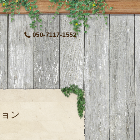
050-7117-1552
ション