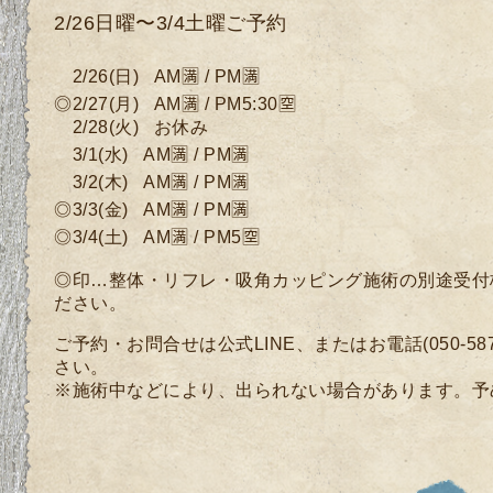
2/26日曜〜3/4土曜ご予約
2/26
(
日)
AM🈵 / PM🈵
◎2/27
(月
)
AM🈵 / PM5:30🈳
2/28(火) お休み
3/1(水)
AM🈵 / PM🈵
3/2(木)
AM🈵 / PM🈵
◎3/3
(金)
AM🈵 / PM🈵
◎3/4(土)
AM🈵 / PM5🈳
◎印…整体・リフレ・吸角カッピング施術の別途受付
ださい。
ご予約・お問合せは公式LINE、またはお電話(050-58
さい。
※施術中などにより、出られない場合があります。予