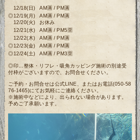
12/18
(日)
AM🈵 / PM🈵
◎12/19
(月
)
AM🈵 / PM🈵
12/20(火) お休み
12/21(水)
AM🈵 / PM5🈳
12/22(木)
AM🈵 / PM🈵
◎12/23
(金)
AM🈵 / PM🈵
◎12/24(土)
AM🈵 /
PM3🈳
◎印…整体・リフレ・吸角カッピング施術の別途受
付枠がございますので、
お問合せください。
ご予約・お問合せは公式LINE、またはお電話(050-58
76-1465)にてお気軽にご連絡ください。
※施術中などにより、出られない場合があります。
予めご了承願います。