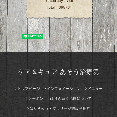
Yesterday :
735
Total :
365764
ケア＆キュア あそう治療院
トップページ
インフォメーション
メニュー
クーポン
はりきゅう治療について
はりきゅう・マッサージ施設利用券