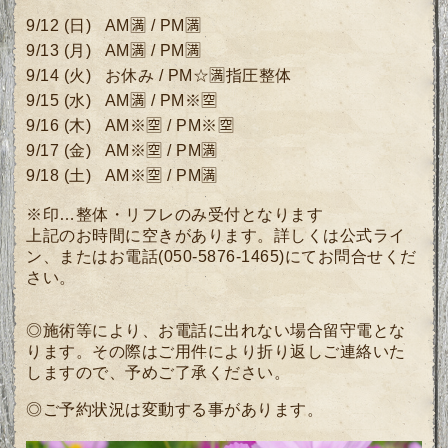
9/12
(日)
AM🈵 / PM🈵
9/13
(月
)
AM🈵 /
PM🈵
9/14 (火) お休み
/
PM☆🈵指圧整体
9/15 (水)
AM🈵
/ P
M※🈳
9/16 (木)
AM※🈳
/ P
M※🈳
9/17
(金)
AM※🈳
/ P
M🈵
9/18 (土) AM※🈳 / PM🈵
※印…整体・リフレのみ受付となります
上記のお時間に空きがあります。詳しくは公式ライ
ン、またはお電話(050-5876-1465)にてお問合せくだ
さい。
◎施術等により、お電話に出れない場合留守電とな
ります。その際はご用件により折り返しご連絡いた
しますので、予めご了承ください。
◎ご予約状況は変動する事があります。