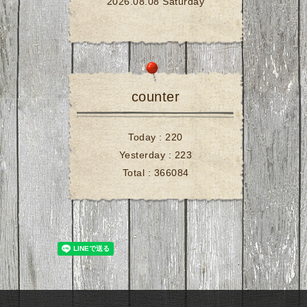
2026.08.08 Saturday
counter
Today :
220
Yesterday :
223
Total :
366084