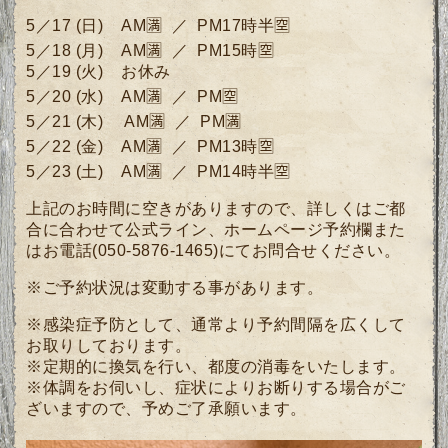
5／17 (日)
AM🈵 ／ PM17時半🈳
5／18 (月)
AM🈵 ／ PM15時🈳
5／19 (火) お休み
5／20 (水)
AM🈵 ／ PM🈳
5／21
(木)
AM🈵 ／ PM🈵
5／22 (金)
AM🈵 ／ PM13時🈳
5／23
(土)
AM🈵 ／ PM14時半🈳
上記のお時間に空きがありますので、詳しくはご都
合に合わせて公式ライン、ホームページ予約欄また
はお電話(050-5876-1465)にてお問合せください。
※ご予約状況は変動する事があります。
※感染症予防として、通常より予約間隔を広くして
お取りしております。
※定期的に換気を行い、都度の消毒をいたします。
※体調をお伺いし、症状によりお断りする場合がご
ざいますので、予めご了承願います。