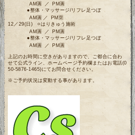
AM🈵 ／ PM🈵
●整体・マッサージ/リフレ足つぼ
AM🈵 ／ PM🈳
12／29(日) ⚪︎
はりきゅう施術
AM🈵 ／ PM🈵
●整体・マッサージ/リフレ足つぼ
AM🈵 ／ PM🈵
上記のお時間に空きがありますので、ご都合に合わ
せて公式ライン、ホームページ予約欄またはお電話(0
50-5876-1465)にてお問合せください。
※ご予約状況は変動する事があります。