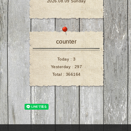
2026.08.09 Sunday
counter
Today :
3
Yesterday :
297
Total :
366164