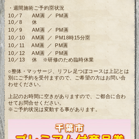
・週間施術ご予約🈳状況
10／7
AM🈵 ／ PM🈵
10／8 休
10／9
AM🈵 ／ PM🈵
10／10 AM🈵 ／ PM18時15分🈳
10／11 AM🈵 ／ PM🈵
10／12 AM🈵 ／ PM🈵
10／13 休 ※研修のため臨時休業
○整体・マッサージ、リフレ足つぼコースは上記とは
別にご予約を受付ますので、ご希望の方はお問い合
わせください。
上記のお時間に空きがありますので、ご都合に合わ
せてお問合せください。
※ご予約状況は変動する事があります。