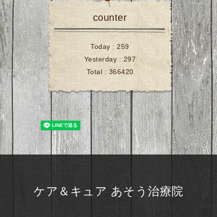
counter
Today :
259
Yesterday :
297
Total :
366420
ケア＆キュア あそう治療院