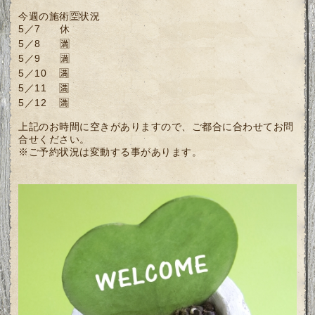
今週の施術🈳状況
5／7 休
5／8 🈵
5／9 🈵
5／10 🈵
5／11 🈵
5／12 🈵
上記のお時間に空きがありますので、ご都合に合わせてお問
合せください。
※ご予約状況は変動する事があります。