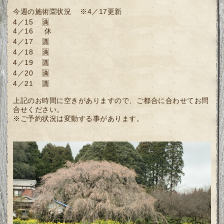
今週の施術🈳状況 ※4／17更新
4／15 🈵
4／16 休
4／17 🈵
4／18 🈵
4／19 🈵
4／20 🈵
4／21 🈵
上記のお時間に空きがありますので、ご都合に合わせてお問
合せください。
※ご予約状況は変動する事があります。